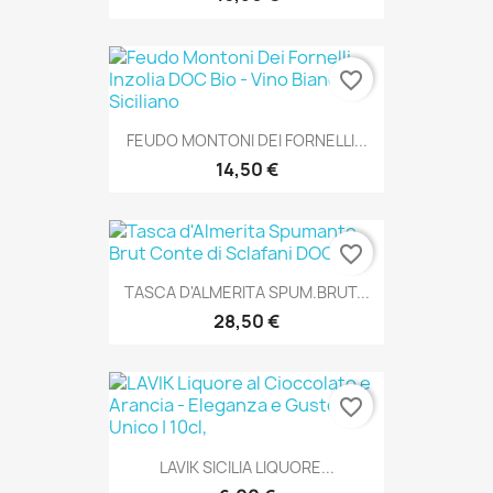
favorite_border
FEUDO MONTONI DEI FORNELLI...
14,50 €
favorite_border
TASCA D'ALMERITA SPUM.BRUT...
28,50 €
favorite_border
LAVIK SICILIA LIQUORE...