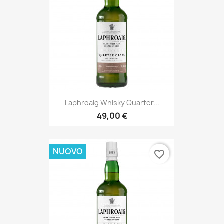
Laphroaig Whisky Quarter...
49,00 €
NUOVO
favorite_border