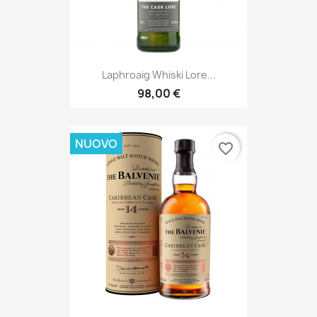
Laphroaig Whiski Lore...
98,00 €
NUOVO
favorite_border