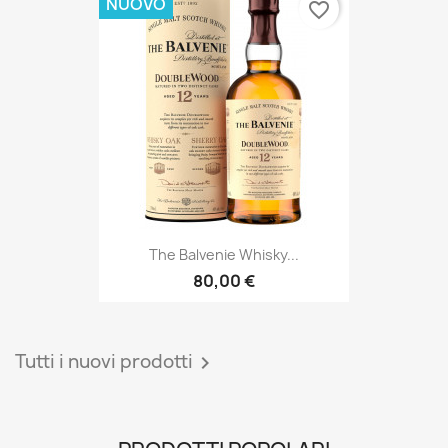
NUOVO
favorite_border
The Balvenie Whisky...
80,00 €
Tutti i nuovi prodotti
