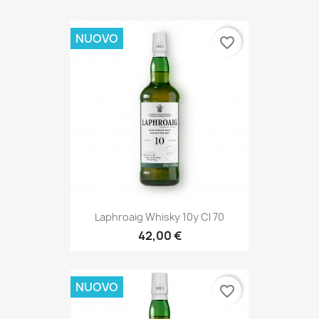
NUOVO
favorite_border
Laphroaig Whisky 10y Cl 70
42,00 €
NUOVO
favorite_border