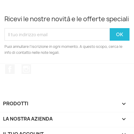
Ricevi le nostre novità e le offerte speciali
Puoi annullare l'iscrizione in ogni momento. A questo scopo, cerca le
info di contatto nelle note legali.
Facebook
Instagram
PRODOTTI

LA NOSTRA AZIENDA
