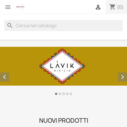
shopping_cart


(0)
search


NUOVI PRODOTTI