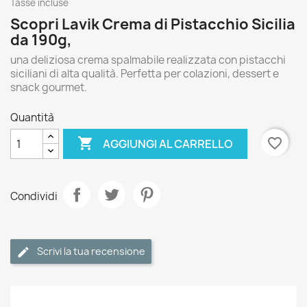
Tasse incluse
Scopri Lavik Crema di Pistacchio Sicilia
da 190g,
una deliziosa crema spalmabile realizzata con pistacchi
siciliani di alta qualità. Perfetta per colazioni, dessert e
snack gourmet.
Quantità

favorite_border
AGGIUNGI AL CARRELLO
Condividi
Scrivi la tua recensione