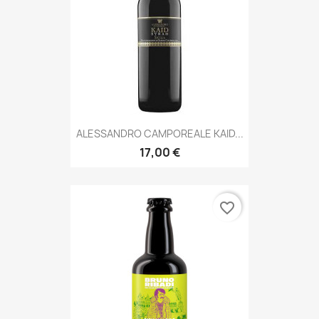
ALESSANDRO CAMPOREALE KAID...
17,00 €
favorite_border