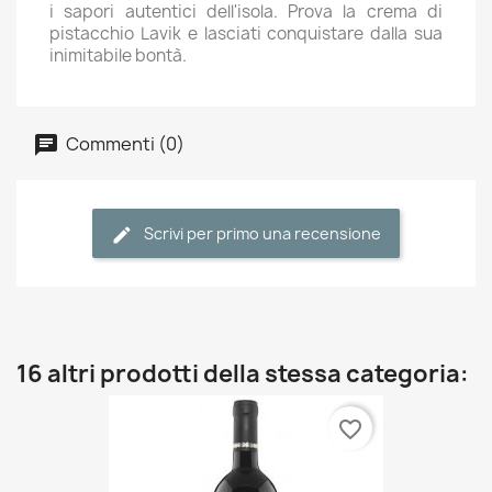
i sapori autentici dell'isola. Prova la crema di
pistacchio Lavik e lasciati conquistare dalla sua
inimitabile bontà.
Commenti (0)
Scrivi per primo una recensione
16 altri prodotti della stessa categoria:
favorite_border