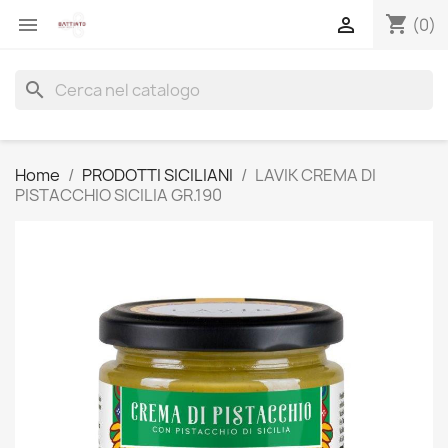
shopping_cart


(0)
search
Home
PRODOTTI SICILIANI
LAVIK CREMA DI
PISTACCHIO SICILIA GR.190