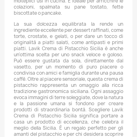
molteplici usi in cucina. È ideale per arricchire le
colazioni, spalmata su pane tostato, fette
biscottate o pancake.
La sua dolcezza equilibrata la rende un
ingrediente eccellente per dessert raffinati, come
torte, crostate, e gelati, o per dare un tocco di
originalità a piatti salati, come antipasti e primi
piatti. Lavik Crema di Pistacchio Sicilia è anche
un'ottima scelta per uno snack veloce e goloso.
Può essere gustata da sola, direttamente dal
vasetto, per un momento di puro piacere o
condivisa con amici e famiglia durante una pausa
caffè. Oltre al piacere sensoriale, questa crema di
pistacchio rappresenta un omaggio alla ricca
tradizione gastronomica siciliana. Ogni assaggio
evoca immagini di terre soleggiate, dove la natura
e la passione umana si fondono per creare
prodotti di straordinaria bontà. Scegliere Lavik
Crema di Pistacchio Sicilia significa portare a
casa un prodotto di eccellenza, che celebra il
meglio della Sicilia. È un regalo perfetto per gli
amanti del pistacchio e per chi desidera scoprire