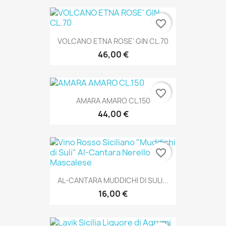
favorite_border
VOLCANO ETNA ROSE' GIN CL.70
46,00 €
favorite_border
AMARA AMARO CL.150
44,00 €
favorite_border
AL-CANTARA MUDDICHI DI SULI...
16,00 €