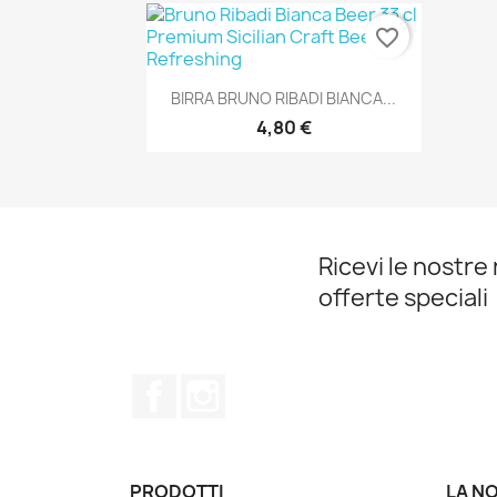
favorite_border
Anteprima

BIRRA BRUNO RIBADI BIANCA...
4,80 €
Ricevi le nostre 
offerte speciali
Facebook
Instagram
PRODOTTI
LA N