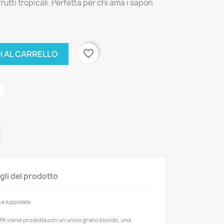
rutti tropicali. Perfetta per chi ama i sapori
favorite_border
I AL CARRELLO
gli del prodotto
e luppolata.
le IPA viene prodotta con un unico grano biondo, una