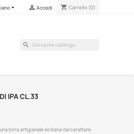
shopping_cart


Carrello
(0)
liano
Accedi
search
I IPA CL.33
 una birra artigianale siciliana dal carattere