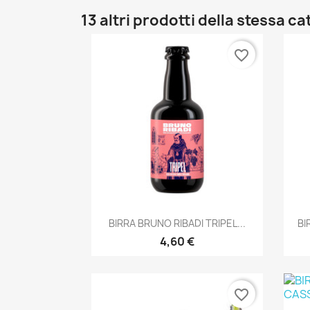
13 altri prodotti della stessa ca
favorite_border
Anteprima

BIRRA BRUNO RIBADI TRIPEL...
BI
4,60 €
favorite_border