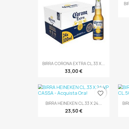
BI
Anteprima

BIRRA CORONA EXTRA CL.33 X...
33,00 €
favorite_border
Anteprima

BIRRA HEINEKEN CL.33 X 24...
BIR
23,50 €