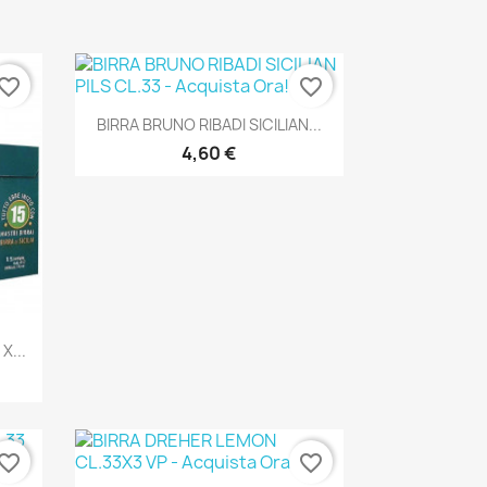
vorite_border
favorite_border
Anteprima

BIRRA BRUNO RIBADI SICILIAN...
4,60 €
X...
vorite_border
favorite_border