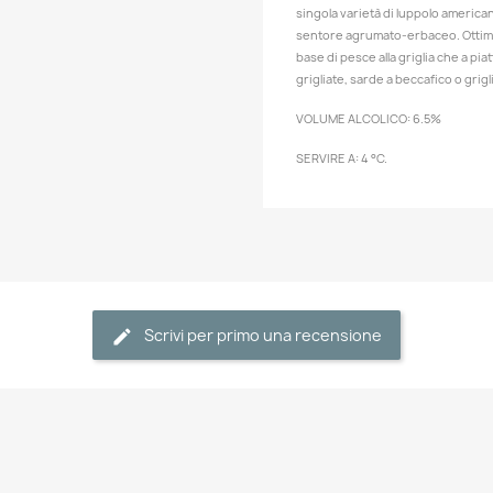
singola varietà di luppolo american
sentore agrumato-erbaceo. Ottima d
base di pesce alla griglia che a pia
grigliate, sarde a beccafico o grig
VOLUME ALCOLICO: 6.5%
SERVIRE A: 4 °C.
Scrivi per primo una recensione