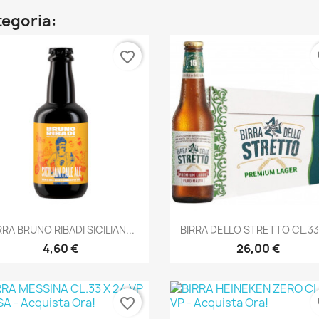
tegoria:
favorite_border
fa
Anteprima
Anteprima


RRA BRUNO RIBADI SICILIAN...
BIRRA DELLO STRETTO CL.33 
4,60 €
26,00 €
favorite_border
fa