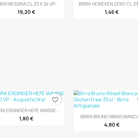
Anteprima
Anteprima


RRA MESSINA CL.33 X 24 VP...
BIRRA HEINEKEN ZERO CL.33
19,20 €
1,46 €
favorite_border
fa
Anteprima

RA ERDINGER HEFE WAISSE...
Anteprima

BIRRA BRUNO RIBADI BIANCA
1,80 €
4,80 €