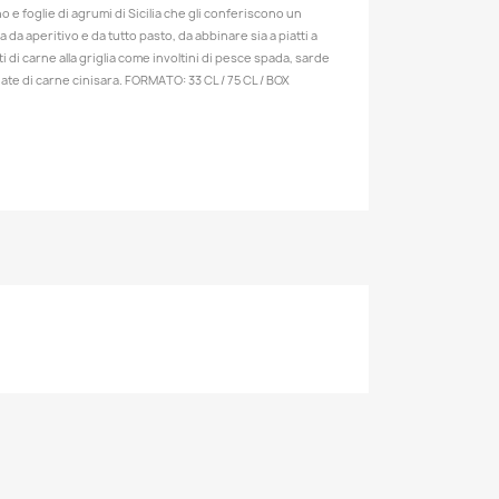
o e foglie di agrumi di Sicilia che gli conferiscono un
a aperitivo e da tutto pasto, da abbinare sia a piatti a
tti di carne alla griglia come involtini di pesce spada, sarde
liate di carne cinisara. FORMATO: 33 CL / 75 CL / BOX