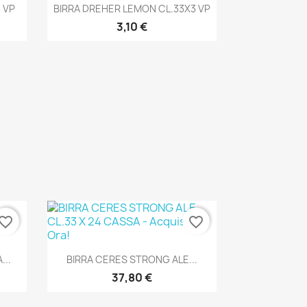
Anteprima

 VP
BIRRA DREHER LEMON CL.33X3 VP
3,10 €
vorite_border
favorite_border
Anteprima

...
BIRRA CERES STRONG ALE...
37,80 €