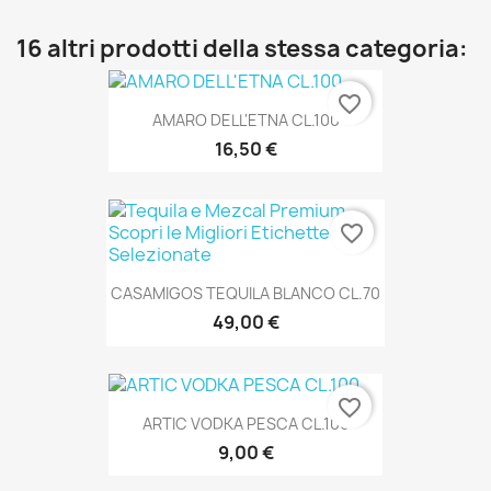
16 altri prodotti della stessa categoria:
favorite_border
AMARO DELL'ETNA CL.100
16,50 €
favorite_border
CASAMIGOS TEQUILA BLANCO CL.70
49,00 €
favorite_border
ARTIC VODKA PESCA CL.100
9,00 €