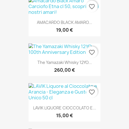
favorite_border
AMACARDO BLACK AMARO...
19,00 €
favorite_border
The Yamazaki Whisky 12YO...
260,00 €
favorite_border
LAVIK LIQUORE CIOCCOLATO E...
15,00 €