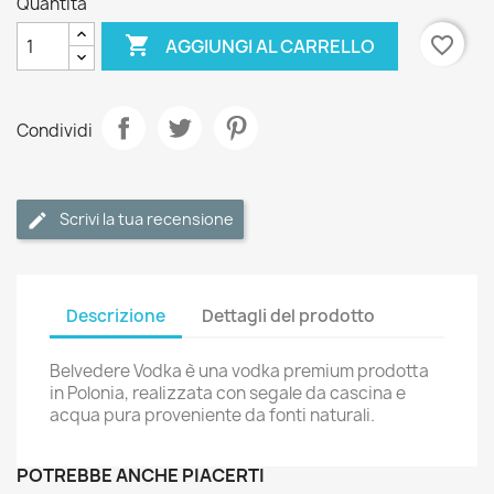
Quantità

favorite_border
AGGIUNGI AL CARRELLO
Condividi
Scrivi la tua recensione
Descrizione
Dettagli del prodotto
Belvedere Vodka è una vodka premium prodotta
in Polonia, realizzata con segale da cascina e
acqua pura proveniente da fonti naturali.
POTREBBE ANCHE PIACERTI