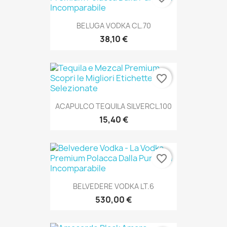
BELUGA VODKA CL.70
38,10 €
favorite_border
ACAPULCO TEQUILA SILVERCL.100
15,40 €
favorite_border
BELVEDERE VODKA LT.6
530,00 €