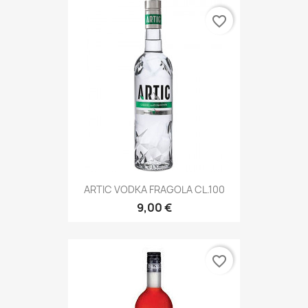
favorite_border
ARTIC VODKA FRAGOLA CL.100
9,00 €
favorite_border