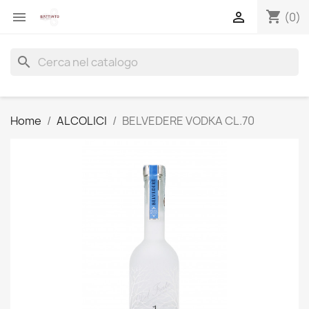
shopping_cart


(0)
search
Home
ALCOLICI
BELVEDERE VODKA CL.70