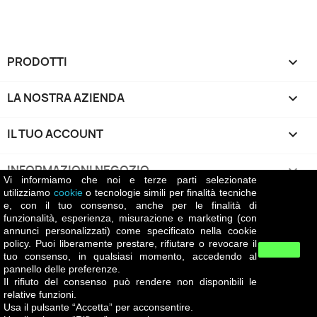
PRODOTTI

LA NOSTRA AZIENDA

IL TUO ACCOUNT

INFORMAZIONI NEGOZIO
keyboard_arrow_down
Vi informiamo che noi e terze parti selezionate
utilizziamo
cookie
o tecnologie simili per finalità tecniche
e, con il tuo consenso, anche per le finalità di
Return policy
funzionalità, esperienza, misurazione e marketing (con
La politica di reso di Battiatowine.it prevede che i
annunci personalizzati) come specificato nella cookie
clienti possano restituire i prodotti acquistati previa
policy. Puoi liberamente prestare, rifiutare o revocare il
Ok
autorizzazione dell'azienda. Le spese di spedizione per il
tuo consenso, in qualsiasi momento, accedendo al
pannello delle preferenze.
reso sono a carico del cliente, salvo il caso in cui il
Il rifiuto del consenso può rendere non disponibili le
prodotto presenti danni o difet
relative funzioni.
Usa il pulsante “Accetta” per acconsentire.
© 2026 - Software di Ecommerce di PrestaShop™
Contact us via WhatsApp