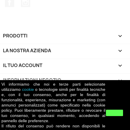
Facebook
Instagram
PRODOTTI

LA NOSTRA AZIENDA

IL TUO ACCOUNT

INFORMAZIONI NEGOZIO
keyboard_arrow_down
Vi informiamo che noi e terze parti selezionate
utilizziamo
cookie
o tecnologie simili per finalità tecniche
e, con il tuo consenso, anche per le finalità di
Return policy
funzionalità, esperienza, misurazione e marketing (con
La politica di reso di Battiatowine.it prevede che i
annunci personalizzati) come specificato nella cookie
clienti possano restituire i prodotti acquistati previa
policy. Puoi liberamente prestare, rifiutare o revocare il
Ok
autorizzazione dell'azienda. Le spese di spedizione per il
tuo consenso, in qualsiasi momento, accedendo al
pannello delle preferenze.
reso sono a carico del cliente, salvo il caso in cui il
Il rifiuto del consenso può rendere non disponibili le
prodotto presenti danni o difet