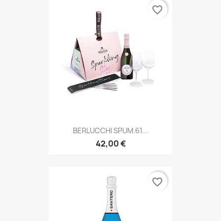
favorite_border
BERLUCCHI SPUM.61...
42,00 €
favorite_border