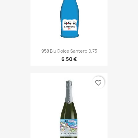
958 Blu Dolce Santero 0,75
6,50 €
favorite_border