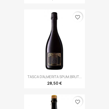
favorite_border
TASCA D'ALMERITA SPUM.BRUT...
28,50 €
favorite_border